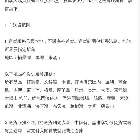
如客人購買任何飲料少於6盒，顧客須繳付HK$60之送貨服務費，詳
情如下：
(一) 送貨範圍 :
1. 送貨服務只限本地，不設海外送貨。送貨範圍包括香港島、九龍、
新界及指定離島
地區：愉景灣、馬灣、東涌；
以下地區不提供送貨服務 :
所有禁區、打鼓嶺、文錦渡、米埔、落馬洲禁區內、羅湖、蒲台
島、吉澳、東平洲、梅窩、南丫島、坪洲、長洲、大澳、東龍洲、
大嶼山 塔門、鯉魚門海傍道、香港國際機場、鶴藪、鹿頸、蓮澳、
船灣、北潭涌、海下灣、布袋澳、榕樹灣、大廟、觀音山
2. 送貨服務不適用於送貨到物流倉、中轉倉、需排隊等候提貨或送
貨之倉庫、需支付入閘費或登記費之倉庫